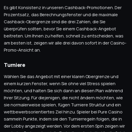
Es gibt Konsistenz in unseren Cashback-Promotionen. Der
Prozentsatz, das Berechnungsfenster und die maximale
Cashback-Obergrenze sind die drei Zahlen, die Sie
überprüfen sollten, bevor Sie einem Cashback-Angebot
beitreten. Um Ihnen zu helfen, schnell zu entscheiden, was
am besten ist, zeigen wir alle drei davon sofort in der Casino-
Promo-Ansicht an.
Turniere
Wählen Sie das Angebot mit einer klaren Obergrenze und
einem kurzen Fenster, wenn Sie ohne viel Stress spielen
möchten, und halten Sie sich dann an diesen Plan während
Ihrer Sitzung. Für diejenigen, die nicht ändern möchten, wie
sie normalerweise spielen, fügen Turniere Struktur und ein
wettbewerbsorientiertes Ziel hinzu. Spieler bei Pure Casino
sammeln Punkte, indem sie den Turnierregeln folgen, die in
der Lobby angezeigt werden. Vor dem ersten Spin zeigen wir