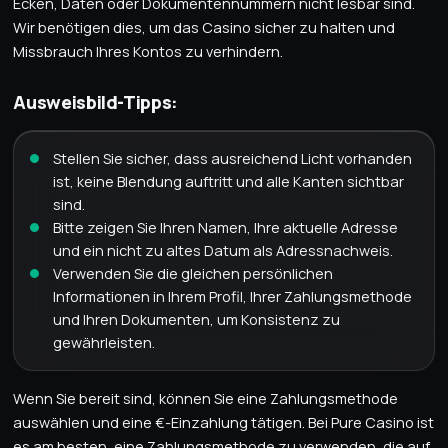
Ecken, Daten oder Dokumentennummern nicht lesbar sind.
Wir benötigen dies, um das Casino sicher zu halten und
Missbrauch Ihres Kontos zu verhindern.
Ausweisbild-Tipps:
Stellen Sie sicher, dass ausreichend Licht vorhanden
ist, keine Blendung auftritt und alle Kanten sichtbar
sind.
Bitte zeigen Sie Ihren Namen, Ihre aktuelle Adresse
und ein nicht zu altes Datum als Adressnachweis.
Verwenden Sie die gleichen persönlichen
Informationen in Ihrem Profil, Ihrer Zahlungsmethode
und Ihren Dokumenten, um Konsistenz zu
gewährleisten.
Wenn Sie bereit sind, können Sie eine Zahlungsmethode
auswählen und eine €-Einzahlung tätigen. Bei Pure Casino ist
es am besten, eine Zahlungsmethode zu verwenden, die auf