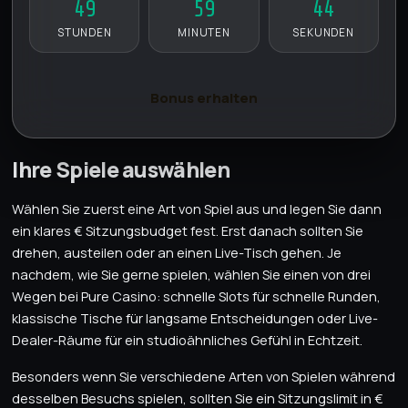
49
59
42
STUNDEN
MINUTEN
SEKUNDEN
Bonus erhalten
Ihre Spiele auswählen
Wählen Sie zuerst eine Art von Spiel aus und legen Sie dann
ein klares € Sitzungsbudget fest. Erst danach sollten Sie
drehen, austeilen oder an einen Live-Tisch gehen. Je
nachdem, wie Sie gerne spielen, wählen Sie einen von drei
Wegen bei Pure Casino: schnelle Slots für schnelle Runden,
klassische Tische für langsame Entscheidungen oder Live-
Dealer-Räume für ein studioähnliches Gefühl in Echtzeit.
Besonders wenn Sie verschiedene Arten von Spielen während
desselben Besuchs spielen, sollten Sie ein Sitzungslimit in €