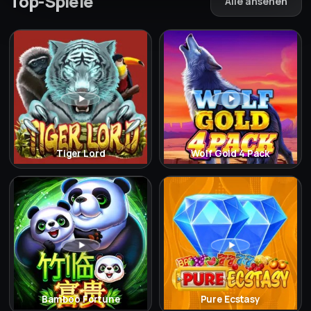
Top-Spiele
Alle ansehen
Tiger Lord
Wolf Gold 4 Pack
Bamboo Fortune
Pure Ecstasy