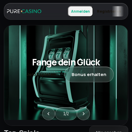
Anmelden
Registrieren
Fange dein Glück
Jetzt spielen
Bonus erhalten
1/2