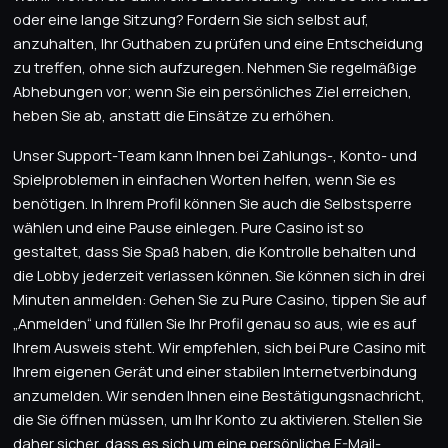
oder eine lange Sitzung? Fordern Sie sich selbst auf,
anzuhalten, Ihr Guthaben zu prüfen und eine Entscheidung
zu treffen, ohne sich aufzuregen. Nehmen Sie regelmäßige
Abhebungen vor; wenn Sie ein persönliches Ziel erreichen,
heben Sie ab, anstatt die Einsätze zu erhöhen.
Unser Support-Team kann Ihnen bei Zahlungs-, Konto- und
Spielproblemen in einfachen Worten helfen, wenn Sie es
benötigen. In Ihrem Profil können Sie auch die Selbstsperre
wählen und eine Pause einlegen. Pure Casino ist so
gestaltet, dass Sie Spaß haben, die Kontrolle behalten und
die Lobby jederzeit verlassen können. Sie können sich in drei
Minuten anmelden: Gehen Sie zu Pure Casino, tippen Sie auf
„Anmelden“ und füllen Sie Ihr Profil genau so aus, wie es auf
Ihrem Ausweis steht. Wir empfehlen, sich bei Pure Casino mit
Ihrem eigenen Gerät und einer stabilen Internetverbindung
anzumelden. Wir senden Ihnen eine Bestätigungsnachricht,
die Sie öffnen müssen, um Ihr Konto zu aktivieren. Stellen Sie
daher sicher, dass es sich um eine persönliche E-Mail-