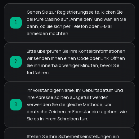
Gehen Sie zur Registrierungsseite, klicken Sie
bei Pure Casino auf „Anmelden“ und wählen Sie
dann, ob Sie sich per Telefon oder E-Mail
anmelden möchten.
Bitte überprüfen Sie Ihre Kontaktinformationen;
wir senden Ihnen einen Code oder Link. Öffnen
Sie ihn innerhalb weniger Minuten, bevor Sie
fortfahren.
Ihr vollständiger Name, Ihr Geburtsdatum und
Ihre Adresse sollten ausgefüllt werden.
Verwenden Sie die gleiche Methode, um
deutsche Zeichen im Formular einzugeben, wie
Sie es in Ihrem Schreiben tun.
Stellen Sie Ihre Sicherheitseinstellungen ein.