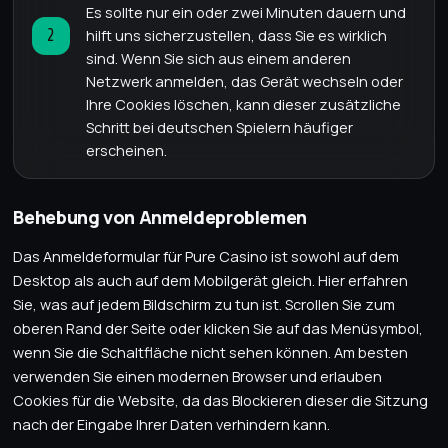
Es sollte nur ein oder zwei Minuten dauern und
hilft uns sicherzustellen, dass Sie es wirklich
sind. Wenn Sie sich aus einem anderen
Netzwerk anmelden, das Gerät wechseln oder
Ihre Cookies löschen, kann dieser zusätzliche
Schritt bei deutschen Spielern häufiger
erscheinen.
Behebung von Anmeldeproblemen
Das Anmeldeformular für Pure Casino ist sowohl auf dem
Desktop als auch auf dem Mobilgerät gleich. Hier erfahren
Sie, was auf jedem Bildschirm zu tun ist. Scrollen Sie zum
oberen Rand der Seite oder klicken Sie auf das Menüsymbol,
wenn Sie die Schaltfläche nicht sehen können. Am besten
verwenden Sie einen modernen Browser und erlauben
Cookies für die Website, da das Blockieren dieser die Sitzung
nach der Eingabe Ihrer Daten verhindern kann.