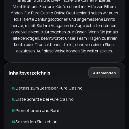
alles um Slots und Live-Tische. Sie können Anbieter,
Volatilität und Feature-Käufe schnell mit Hilfe von Filtern
finden. Für Pure Casino Online Deutschland heben wir auch
lokalisierte Zahlungsoptionen und angemessene Limits
hervor, damit Sie Ihre Ausgaben im Auge behalten können,
ohne viele Menüs durchgehen zu müssen. Wenn Sie jemals
Hilfe benötigen, beantwortet unser Team Fragen zu Ihrem
Konto oder Transaktionen direkt, ohne von einem Skript
abzulesen. Auf diese Weise können Sie weiter spielen.
Inhaltsverzeichnis
Ausblenden
Details zum Betreiber Pure Casino
01
Erste Schritte bei Pure Casino
02
Promotionen und Boni
03
So melden Sie sich an
04