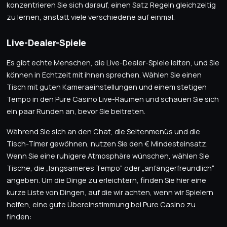
konzentrieren Sie sich darauf, einen Satz Regeln gleichzeitig
zu lernen, anstatt viele verschiedene auf einmal.
Live-Dealer-Spiele
Es gibt echte Menschen, die Live-Dealer-Spiele leiten, und Sie
können in Echtzeit mit ihnen sprechen. Wählen Sie einen
Tisch mit guten Kameraeinstellungen und einem stetigen
Tempo in den Pure Casino Live-Räumen und schauen Sie sich
ein paar Runden an, bevor Sie beitreten.
Während Sie sich an den Chat, die Seitenmenüs und die
Tisch-Timer gewöhnen, nutzen Sie den € Mindesteinsatz.
Wenn Sie eine ruhigere Atmosphäre wünschen, wählen Sie
Tische, die „langsameres Tempo“ oder „anfängerfreundlich“
angeben. Um die Dinge zu erleichtern, finden Sie hier eine
kurze Liste von Dingen, auf die wir achten, wenn wir Spielern
helfen, eine gute Übereinstimmung bei Pure Casino zu
finden: